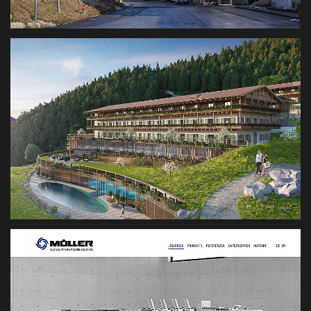
FUSSGÄNGERBRÜCKE ADELHOLZEN
VISUALISIERUNG BRÜCKE
HOTEL WESTERHOF, TEGERNSEE
VISUALISIERUNG HOTEL