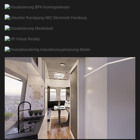
PRODUKTVISUALISIERUNG
MÜNCHEN NO
ARCHITEKTURVISUALISIERUNG WETTBEWERB
WOHNUNG IN PASING
INTERIORVISUALISIERUNG
MFH KÖNIGSWIESEN
ARCHITEKTURVISUALISIERUNG IMMOBILIEN
ABZ STROMNETZ HAMBURG
360° VR EVENT BEI DER GRUNDSTEINLEGUNG IN HAMBURG
VISUALISIERUNG MASTERBAD
INTERIORRENDERING
VR VIRTUAL REALITY
INTERAKTIVE 360° RUNDGÄNGE
MÜLLER APPARATEBAU DOCUTRIM
PRODUKTVISUALISIERUNG