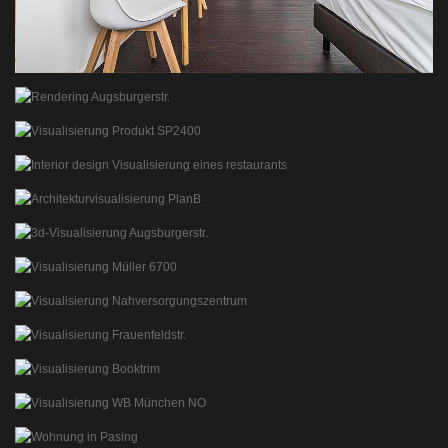
APARTMENTHOUSE INTERNATIONAL
INTERIORSHOOTING
RENDERINGS AUGSBURGERSTR.
RENDERINGS
ISLA INSTRUMENTS 2019
VISUALSIERUNGEN PRODUKT
BOX KITCHEN VISUALISIERUNGEN
VISUALSIERUNGEN ARCHITEKTUR INTERIOR
ARCHITEKTURVISUALISIERUNG MFH
3D VISUALISIERUNG VERMARKTUNG
3D-VISUALISIERUNG AUGSBURGERSTR.
VISUALISIERUNG EXTERIOR
MUELLER APPARATEBAU
PRODUKTVISUALISIERUNG
EINZELHANDEL ERGOLDSBACH
ARCHITEKTURVISUALISIERUNG IMMOBILIEN
MFH FRAUENFELDSTR.
ARCHITEKTURVISUALISIERUNG IMMOBILIEN
MUELLER APPARATEBAU