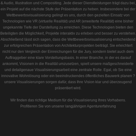
& Audio, Illustration und Compositing. Jede dieser Dienstleistungen trägt dazu bei,
ein Projekt auf die nächste Stufe der Präsentation zu heben. Insbesondere bei der
Wettbewerbsvisualisierung gelingt es uns, durch den gezielten Einsatz von
Technologien wie VR (virtuelle Realität) und AR (erweiterte Realität) eine bisher
ungekannte Tiefe der Darstellung zu erreichen. Diese Technologien bieten den
Beteiligten die Möglichkeit, Projekte interaktiv zu erleben und besser zu verstehen.
Abschließend lässt sich sagen, dass die Wettbewerbsvisualisierung entscheidend
zur erfolgreichen Präsentation von Architekturprojekten beiträgt. Sie erleichtert
nicht nur den Vergleich der Einreichungen für die Jury, sondern bietet auch dem
Auftraggeber eine klare Vorstellungsbasis. In einer Branche, in der es darauf
ankommt, Visionen in die Realität umzusetzen, spielt unsere maßgeschneiderte
und detailgenaue Visualisierungsarbeit eine zentrale Rolle. Egal, ob Sie eine
innovative Wohnlösung oder ein beeindruckendes öffentliches Bauwerk planen ?
unsere Visualisierungen sorgen dafür, dass Ihre Vision klar und überzeugend
präsentiert wird.
Wir finden das richtige Medium für die Visualisierung Ihres Vorhabens.
Profitieren Sie von unserer langjährigen Agenturerfahrung