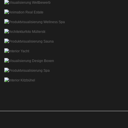
VISUALISIERUNG DIAGRAMME
WETTBEWERBSVISUALISIERUNG
REDAKTION DETAIL
FREIBERUFLICHE MITARBEIT
STUDIENARBEITEN
VISUALISIERUNG ARCHITEKTURWETTBEWERB
ANIMATION KITZBÜHEL
3D ANIMATION REAL ESTATE
HÜBNER-WELLNESSVISUALISIERUNG
PRODUKTVISUALISIERUNG SAUNA, WELLNESS
KONZEPT MÜLLERSTR.
3D VISUALISIERUNG UND EINSATZFOTOS
HÜBNER-SPA 3D-VISUALISIERUNG
3D-PRODUKTVISUALISIERUNG SAUNA, WELLNESS
INTERIOR GYM YACHT
ARCHITEKTURVISUALISIERUNG INTERIOR
DESIGN BOXEN
VISUALISIEURUNG WETTBEWERB
HÜBNER-FEEL THE SPA
PRODUKTVISUALISIERUNG SPA, MEDICAL
INTERIOR KITZBÜHEL
VISUALISIEURUNG INTERIOR