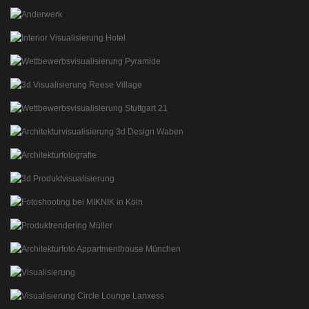
CAMPLINE LOUNGE VISUALISIERUNG
PRODUKTVISUALISIERUNG
3D VISUALISIERUNG STUDIE
STUDIE SHOWROOMGESTALTUNG
HOTEL IN SPLIT
ARCHITEKTUR VISUALSIERUNGEN INTERIOR
WETTBEWERB MUSEUM PYRAMIDE
VISUALISIERUNG ARCHITEKT FERNDINAND NAST
3D VISUALISIERUNG REESE VILLAGE
REAL ESTATE RENDERINGS
WETTBEWERB STUTTGART 21
ARCHITEKT FERDINAND NAST
3D WABENDESIGN
3D ARCHITEKTURVISUALISIERUNG
HOTEL WESTERHOF TEGERNSEE
VISUALISIERUNG LICHTVERSCHMUTZUNG
HÜBNER EMOTION SPA
3D PRODUKTVISUALISIERUNG SPA MEDICAL
[ROKDOUBLEDOT] STORE VON MIKNIK IN KÖLN
ARCHITEKTURPHOTOGRAPHIE
MÜLLER APPARATEBAU PRODUKTRENDERING
PRODUKTVISUALISIERUNG UND FOTO
APPARTMENTHOUSE INTERNATIONAL
ARCHITEKTURFOTOS